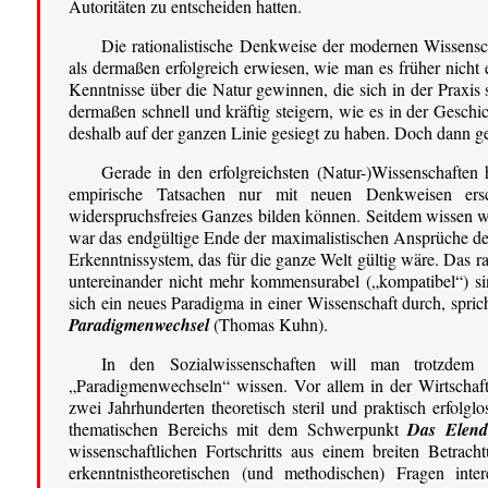
Autoritäten zu entscheiden hatten.
Die rationalistische Denkweise der modernen Wissenscha
als dermaßen erfolgreich erwiesen, wie man es früher nicht 
Kenntnisse über die Natur gewinnen, die sich in der Praxis
dermaßen schnell und kräftig steigern, wie es in der Gesch
deshalb auf der ganzen Linie gesiegt zu haben. Doch dann g
Gerade in den erfolgreichsten (Natur-)Wissenschaften h
empirische Tatsachen nur mit neuen Denkweisen ers
widerspruchsfreies Ganzes bilden können. Seitdem wissen wi
war das endgültige Ende der maximalistischen Ansprüche de
Erkenntnissystem, das für die ganze Welt gültig wäre. Das ra
untereinander nicht mehr kommensurabel („kompatibel“) si
sich ein neues Paradigma in einer Wissenschaft durch, spric
Paradigmenwechsel
(Thomas Kuhn).
In den Sozialwissenschaften will man trotzdem 
„Paradigmenwechseln“ wissen. Vor allem in der Wirtschafts
zwei Jahrhunderten theoretisch steril und praktisch erfolg
thematischen Bereichs mit dem Schwerpunkt
Das Elend 
wissenschaftlichen Fortschritts aus einem breiten Betrac
erkenntnistheoretischen (und methodischen) Fragen inte