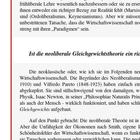
frühliberale Lehre wesentlich nachzubessern oder sie zu erse
ihnen entweder ein richtiger Bezug zur Realität fehlt (Marxi
sind (Ordoliberalismus, Keynesianismus). Aber wir müsse
unbestrittenen Tatsache, dass die Wirtschaftswissenschaft n
streng mit ihren „Paradigmen“ sein.
Ist die neoliberale Gleichgewichtstheorie ein r
Die neoklassische oder, wie ich sie im Folgenden ne
Wirtschaftswissenschaft. Die Begründer des Neoliberalism
1910) und Vilfredo Pareto (1848-1923) haben einfach ein
abgekupfert. Sie sind stillschweigend von den damaligen, w
Physik, Isaac Newton, in seiner „Philosophiae Naturalis Prin
als auch der Mensch - wirklich funktioniert, und haben schl
Gleichgewichts
aufgebaut.
Auf den Punkt gebracht: Die neoliberale Theorie ist i
Aber die Unfähigkeit der Ökonomen nach Smith, eigene I
Schönheitsfehler der Wirtschaftswissenschaft, wenn es funkt
sie Tataschen vorhersagen oder verwirklichen kann. Die neoli