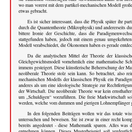
wo man vorerst mit dem partikel-mechanischen Modell große E
etwas gebracht.
Es ist sicher interessant, dass die Physik später ihr p
durch die Quantentheorie (Mikrophysik) und andererseits durc
bittere Ironie der Geschichte, dass die Paradigmenwechs
stattgefunden haben, jedoch mit einem genau umgekehrten
Modell verabschiedet, die Ökonomen haben es gerade entdeck
Da die analytischen Mittel der Theorie der klassis
Gleichgewichtsmodell vornehmlich eine mathematische Schö
immens gesteigert. Diese künstlerische Beherrschung der Math
neoliberale Theorie stolz sein kann. So betrachtet, also r
mechanischen Modells der klassischen Physik ein Paradigme
anderes als um eine ideologische Strategie zur Rechtfertig
der Wirtschaft. Die neoliberale Theorie war kein ernsthaf
um „Schuldigen“ vorzuführen. Die freie Markwirtschaft soll
werden, welche vom dummen und gierigen Lohnempfänger ge
In den folgenden Beiträgen wollen wir das totale wiss
untersuchen und beweisen. Sie ist zwar in einer recht komp
bereits angedeutet - diese Mathematik sparen. Alles was 
entnehmen können. Dieses Musterbeispiel soll verdeutli