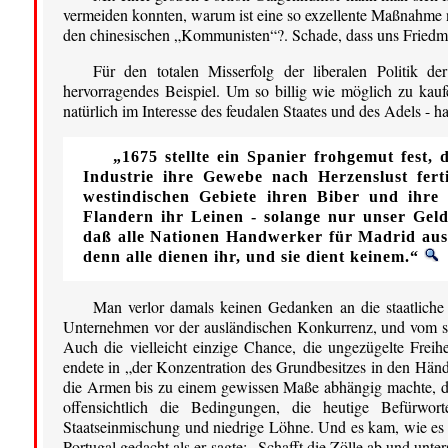
vermeiden konnten, warum ist eine so exzellente Maßnahme n
den chinesischen „Kommunisten“?. Schade, dass uns Friedman
Für den totalen Misserfolg der liberalen Politik d
hervorragendes Beispiel. Um so billig wie möglich zu kau
natürlich im Interesse des feudalen Staates und des Adels - h
„1675 stellte ein Spanier frohgemut fest,
Industrie ihre Gewebe nach Herzenslust fert
westindischen Gebiete ihren Biber und ihre 
Flandern ihr Leinen - solange nur unser Geld
daß alle Nationen Handwerker für Madrid ausb
denn alle dienen ihr, und sie dient keinem.“
Man verlor damals keinen Gedanken an die staatliche 
Unternehmen vor der ausländischen Konkurrenz, und vom sta
Auch die vielleicht einzige Chance, die ungezügelte Frei
endete in „der Konzentration des Grundbesitzes in den Hän
die Armen bis zu einem gewissen Maße abhängig machte, da
offensichtlich die Bedingungen, die heutige Befürwort
Staatseinmischung und niedrige Löhne. Und es kam, wie e
Portugal gedacht als er sagte: „Schafft die Zölle ab und unt