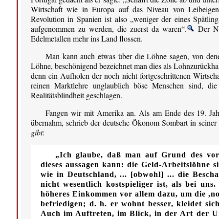
Wirtschaft wie in Europa auf das Niveau von Leibeigene
Revolution in Spanien ist also „weniger der eines Spätling
aufgenommen zu werden, die zuerst da waren“.
Der Ni
Edelmetallen mehr ins Land flossen.
Man kann auch etwas über die Löhne sagen, von denen
Löhne, beschönigend bezeichnet man dies als Lohnzurückhal
denn ein Aufholen der noch nicht fortgeschrittenen Wirtscha
reinen Marktlehre unglaublich böse Menschen sind, die g
Realitätsblindheit geschlagen.
Fangen wir mit Amerika an. Als am Ende des 19. Jahr
übernahm, schrieb der deutsche Ökonom Sombart in seine
gibt
:
„Ich glaube, daß man auf Grund des vorl
dieses aussagen kann: die Geld-Arbeitslöhne s
wie in Deutschland, ... [obwohl] ... die Besc
nicht wesentlich kostspieliger ist, als bei uns
höheres Einkommen vor allem dazu, um die ,no
befriedigen; d. h. er wohnt besser, kleidet sich
Auch im Auftreten, im Blick, in der Art der U