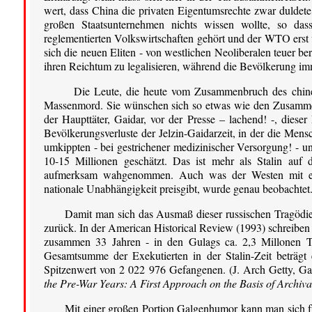
wert, dass China die privaten Eigentumsrechte zwar duldete,
großen Staatsunternehmen nichts wissen wollte, so d
reglementierten Volkswirtschaften gehört und der WTO erst 
sich die neuen Eliten - von westlichen Neoliberalen teuer 
ihren Reichtum zu legalisieren, während die Bevölkerung imm
Die Leute, die heute vom Zusammenbruch des chines
Massenmord. Sie wünschen sich so etwas wie den Zusamme
der Haupttäter, Gaidar, vor der Presse – lachend! -, diese
Bevölkerungsverluste der Jelzin-Gaidarzeit, in der die Men
umkippten - bei gestrichener medizinischer Versorgung! - u
10-15 Millionen geschätzt. Das ist mehr als Stalin au
aufmerksam wahgenommen. Auch was der Westen mit eine
nationale Unabhängigkeit preisgibt, wurde genau beobachte
Damit man sich das Ausmaß dieser russischen Tragödie r
zurück. In der American Historical Review (1993) schreiben d
zusammen 33 Jahren - in den Gulags ca. 2,3 Millonen To
Gesamtsumme der Exekutierten in der Stalin-Zeit beträ
Spitzenwert von 2 022 976 Gefangenen. (J. Arch Getty, Ga
the Pre-War Years: A First Approach on the Basis of Archiv
Mit einer großen Portion Galgenhumor kann man sich fr