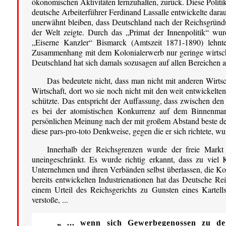
ökonomischen Aktivitäten fernzuhalten, zurück. Diese Polit
deutsche Arbeiterführer Ferdinand Lassalle entwickelte da
unerwähnt bleiben, dass Deutschland nach der Reichsgründun
der Welt zeigte. Durch das „Primat der Innenpolitik“ wu
„Eiserne Kanzler“ Bismarck (Amtszeit 1871-1890) lehnte
Zusammenhang mit dem Kolonialerwerb nur geringe wirtschaft
Deutschland hat sich damals sozusagen auf allen Bereichen
Das bedeutete nicht, dass man nicht mit anderen Wirtsc
Wirtschaft, dort wo sie noch nicht mit den weit entwickelt
schützte. Das entspricht der Auffassung, dass zwischen den V
es bei der atomistischen Konkurrenz auf dem Binnenmarkt
persönlichen Meinung nach der mit großem Abstand beste de
diese pars-pro-toto Denkweise, gegen die er sich richtete, w
Innerhalb der Reichsgrenzen wurde der freie Markt 
uneingeschränkt. Es wurde richtig erkannt, dass zu viel
Unternehmen und ihren Verbänden selbst überlassen, die Ko
bereits entwickelten Industrienationen hat das Deutsche Reic
einem Urteil des Reichsgerichts zu Gunsten eines Kartel
verstoße, ...
„ ... wenn sich Gewerbegenossen zu d