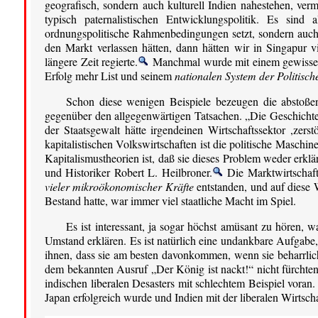
geografisch, sondern auch kulturell Indien nahestehen, verm
typisch paternalistischen Entwicklungspolitik. Es sind 
ordnungspolitische Rahmenbedingungen setzt, sondern auch 
den Markt verlassen hätten, dann hätten wir in Singapur v
längere Zeit regierte.
Manchmal wurde mit einem gewissen 
Erfolg mehr List und seinem
nationalen System der Politis
Schon diese wenigen Beispiele bezeugen die abstoßend
gegenüber den allgegenwärtigen Tatsachen. „Die Geschichte
der Staatsgewalt hätte irgendeinen Wirtschaftssektor ,zer
kapitalistischen Volkswirtschaften ist die politische Maschi
Kapitalismustheorien ist, daß sie dieses Problem weder erk
und Historiker Robert L. Heilbroner.
Die Marktwirtschaft
vieler mikroökonomischer Kräfte
entstanden, und auf diese W
Bestand hatte, war immer viel staatliche Macht im Spiel.
Es ist interessant, ja sogar höchst amüsant zu hören, w
Umstand erklären. Es ist natürlich eine undankbare Aufgabe,
ihnen, dass sie am besten davonkommen, wenn sie beharrlic
dem bekannten Ausruf „Der König ist nackt!“ nicht fürchten
indischen liberalen Desasters mit schlechtem Beispiel vora
Japan erfolgreich wurde und Indien mit der liberalen Wirtscha