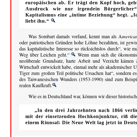
europäischen ab. Er trägt den Kopf hoch, geht 
Ausdruck wie nur irgendein Bürgerlicher
Kapitalismus eine „intime Beziehung“ hegt. „Ic
liebt ihn.“
Was Sombart damals vorfand, kennt man als A
merica
oder patriotischen Gründen hohe Löhne bezahlten, ist gewis
das kapitalistische Interesse so rücksichtslos durch“, wi
Weg über Leichen geht.“
Wenn man sich die ökonomisch
neoliberale Grundsatz, harte Arbeit und Verzicht kämen 
Wirtschaft entwickelt habe, einmal mehr als akademischer Un
Tiger zum großen Teil politische Ursachen hat“, sondern es
des Taiwanesischen Wunders (1953-1990) sind zum Beispie
realen Kaufkraft.
Wie es in Deutschland war, können wir dieser historisc
„In den drei Jahrzehnten nach 1866 verli
mit der einsetzenden Hochkonjunktur, riß d
einem Rinnsal: Die Neue Welt lag jetzt in Deut