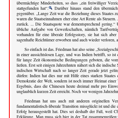
übermächtige Minderheiten, so dass „ein freiwilliger Verzi
stattgefunden hat“.
Darüber hinaus stand den übermächti
gegenüber. „Lange Zeit war die Beziehung dieses Staates zur
waren die Staatseinnahmen eher eine Art Rente als Steuern. 
zurück. ... Die Staatsquote war dementsprechend gering.“ U
übliche Aufgabe von Gewerkschaften, nämlich Tarifverträg
vorhanden für eine liberale Erfolgsstory, sie hat sich abe
sagenhafte Reichtümer erworben und auch wieder verloren, a
So einfach ist das. Friedman hat also seine „Sozialgesch
in einer aussichtslosen Lage, und was Indien betrifft, so is
für lange Zeit ökonomische Bedingungen geboten, die vo
ließen. Erst seit einigen Jahrzehnten nähert sich die indisc
indischen Wirtschaft nach so langer Zeit gerade jetzt geli
dürfen: Indien hat dies nur mit Hilfe eines starken Staates
Demokratie der Welt, sondern ist noch immer Heimat einer Wi
Ergebnis, dass die Chinesen heute dreimal mehr pro Einwohn
unglaublich kurzen Zeit erreicht. Noch vor wenigen Jahrzehn
Friedman hat uns auch mit anderen originellen Verl
fundamentalistisch-liberale Transition missglückt ist und die 
Erfolg herausgestellt hat. Dies sei deshalb der Fall, weil
Erklärung. Man muss sich hier in der Tat zusammenreißen: 