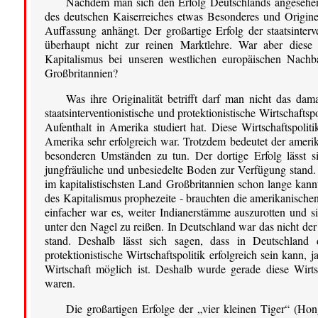
Nachdem man sich den Erfolg Deutschlands angesehen 
des deutschen Kaiserreiches etwas Besonderes und Origine
Auffassung anhängt. Der großartige Erfolg der staatsinterve
überhaupt nicht zur reinen Marktlehre. War aber diese 
Kapitalismus bei unseren westlichen europäischen Nachba
Großbritannien?
Was ihre Originalität betrifft darf man nicht das da
staatsinterventionistische und protektionistische Wirtschafts
Aufenthalt in Amerika studiert hat. Diese Wirtschaftspo
Amerika sehr erfolgreich war. Trotzdem bedeutet der ameri
besonderen Umständen zu tun. Der dortige Erfolg lässt 
jungfräuliche und unbesiedelte Boden zur Verfügung stand.
im kapitalistischsten Land Großbritannien schon lange kan
des Kapitalismus prophezeite - brauchten die amerikanische
einfacher war es, weiter Indianerstämme auszurotten und
unter den Nagel zu reißen. In Deutschland war das nicht de
stand. Deshalb lässt sich sagen, dass in Deutschland d
protektionistische Wirtschaftspolitik erfolgreich sein kann, 
Wirtschaft möglich ist. Deshalb wurde gerade diese Wirtsc
waren.
Die großartigen Erfolge der „vier kleinen Tiger“ (Ho