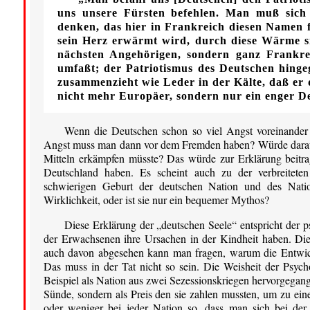
uns unsere Fürsten befehlen. Man muß sich 
denken, das hier in Frankreich diesen Namen f
sein Herz erwärmt wird, durch diese Wärme sic
nächsten Angehörigen, sondern ganz Frankrei
umfaßt; der Patriotismus des Deutschen hingeg
zusammenzieht wie Leder in der Kälte, daß er 
nicht mehr Europäer, sondern nur ein enger De
Wenn die Deutschen schon so viel Angst voreinander h
Angst muss man dann vor dem Fremden haben? Würde daraus n
Mitteln erkämpfen müsste? Das würde zur Erklärung beitr
Deutschland haben. Es scheint auch zu der verbreitete
schwierigen Geburt der deutschen Nation und des Nation
Wirklichkeit, oder ist sie nur ein bequemer Mythos?
Diese Erklärung der „deutschen Seele“ entspricht der
der Erwachsenen ihre Ursachen in der Kindheit haben. Diese
auch davon abgesehen kann man fragen, warum die Entwick
Das muss in der Tat nicht so sein. Die Weisheit der Psych
Beispiel als Nation aus zwei Sezessionskriegen hervorgegang
Sünde, sondern als Preis den sie zahlen mussten, um zu ein
oder weniger bei jeder Nation so, dass man sich bei der 