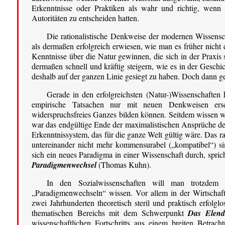
Erkenntnisse oder Praktiken als wahr und richtig, wenn
Autoritäten zu entscheiden hatten.
Die rationalistische Denkweise der modernen Wissenscha
als dermaßen erfolgreich erwiesen, wie man es früher nicht 
Kenntnisse über die Natur gewinnen, die sich in der Praxis
dermaßen schnell und kräftig steigern, wie es in der Gesch
deshalb auf der ganzen Linie gesiegt zu haben. Doch dann g
Gerade in den erfolgreichsten (Natur-)Wissenschaften h
empirische Tatsachen nur mit neuen Denkweisen ers
widerspruchsfreies Ganzes bilden können. Seitdem wissen wi
war das endgültige Ende der maximalistischen Ansprüche de
Erkenntnissystem, das für die ganze Welt gültig wäre. Das ra
untereinander nicht mehr kommensurabel („kompatibel“) si
sich ein neues Paradigma in einer Wissenschaft durch, spric
Paradigmenwechsel
(Thomas Kuhn).
In den Sozialwissenschaften will man trotzdem 
„Paradigmenwechseln“ wissen. Vor allem in der Wirtschafts
zwei Jahrhunderten theoretisch steril und praktisch erfolg
thematischen Bereichs mit dem Schwerpunkt
Das Elend 
wissenschaftlichen Fortschritts aus einem breiten Betrac