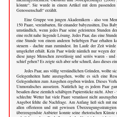
könnte“. Sie wurde in einem Artikel mit dem passenden T
Genossenschaft“ erzählt.
Eine Gruppe von jungen Akademikern - also von Mensch
150 Paare, vereinbarten, für einander babyzusitten, Das Baby
umständlich, wenn jedes Paar seine geleisteten Stunden de
eine recht nahe liegende Lösung. Jedes Paar, das eine Stun
eine Stunde von einem anderen beliebigen Paar erhalten kon
steuern - dachte man zumindest. Im Laufe der Zeit würde 
umgekehrt erhält. Kein Paar würde nämlich nur wegen der 
diese junge Menschen zuverlässig und seriös waren - und d
schief gehen? Es zeigte sich aber sehr schnell, dass dieses e
Jedes Paar, aus völlig verständlichen Gründen, wollte s
Gelegenheiten hatte auszugehen, wollte es sich eine Re
Gelegenheiten zum Ausgehen ergeben würden. Dieses Verhalte
Unmoralisches aussetzen. Natürlich lag es jedem Paar ga
besaßen diese ziemlich schäbigen Papierstücke nicht. Aber 
schlechte Wetter hat viele Paare veranlasst nicht auszugeh
Angebot fehlte die Nachfrage. Am Anfang ließ sich mit meh
allen offerieren und mit gewissen Überzeugungsstrategie
überzeugendste Anbieter konnte seine rhetorischen Künste nic