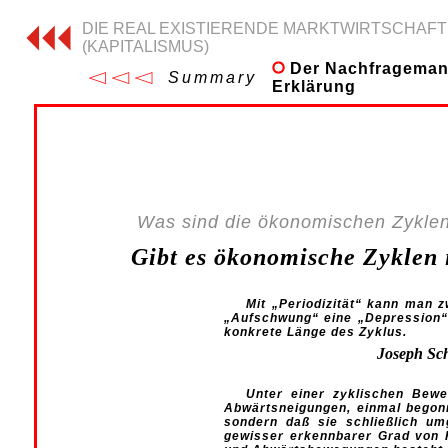
DIE REAL EXISTIERENDE MARKTWIRTSCHAFT
(KAPITALISMUS)
Der Nachfragemang
Summary
Erklärung
Was sind die ökonomischen Zyklen 
Gibt es ökonomische Zyklen 
Mit „Periodizität“ kann man 
„Aufschwung“ eine „Depression“ 
konkrete Länge des Zyklus.
Joseph Sc
Unter einer zyklischen Bewe
Abwärtsneigungen, einmal begonn
sondern daß sie schließlich um
gewisser erkennbarer Grad von R