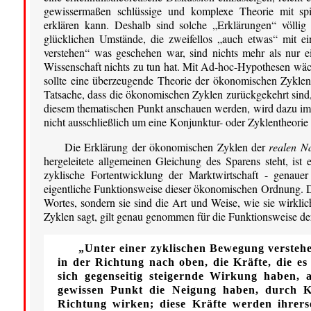
gewissermaßen schlüssige und komplexe Theorie mit spit
erklären kann. Deshalb sind solche „Erklärungen“ völlig
glücklichen Umstände, die zweifellos „auch etwas“ mit e
verstehen“ was geschehen war, sind nichts mehr als nur ei
Wissenschaft nichts zu tun hat. Mit Ad-hoc-Hypothesen wäch
sollte eine überzeugende Theorie der ökonomischen Zyklen a
Tatsache, dass die ökonomischen Zyklen zurückgekehrt sind
diesem thematischen Punkt anschauen werden, wird dazu im S
nicht ausschließlich um eine Konjunktur- oder Zyklentheorie 
Die Erklärung der ökonomischen Zyklen der
realen N
hergeleitete allgemeinen Gleichung des Sparens steht, ist 
zyklische Fortentwicklung der Marktwirtschaft - genauer g
eigentliche Funktionsweise dieser ökonomischen Ordnung. D
Wortes, sondern sie sind die Art und Weise, wie sie wirkli
Zyklen sagt, gilt genau genommen für die Funktionsweise de
„Unter einer zyklischen Bewegung verstehe
in der Richtung nach oben, die Kräfte, die es
sich gegenseitig steigernde Wirkung haben, a
gewissen Punkt die Neigung haben, durch Kr
Richtung wirken; diese Kräfte werden ihrerse